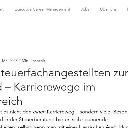
art
Executive Career Management
Jobs
Über uns
. Mai 2025
2 Min. Lesezeit
Steuerfachangestellten z
 – Karrierewege im
reich
t es nicht den 
einen
 Karriereweg – sondern viele. Beson
in der Steuerberatung bieten sich spannende 
eiten, selbst wenn man mit einer klassischen Ausbildung