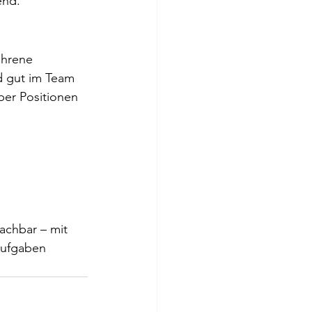
end.
ahrene 
nd gut im Team 
ber Positionen 
achbar – mit 
Aufgaben 