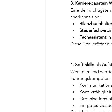
3. Karrierebaustein 
Eine der wichtigsten
anerkannt sind:
Bilanzbuchhalter
Steuerfachwirt:i
Fachassistent:i
Diese Titel eröffne
4. Soft Skills als Auf
Wer Teamlead werden
Führungskompetenz
Kommunikations
Konfliktfähigkeit
Organisationsta
Ein gutes Gesp