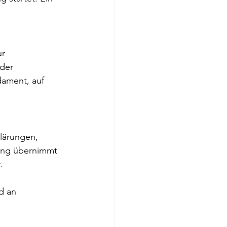
.
r 
der 
ament, auf 
lärungen, 
ung übernimmt 
.
d an 