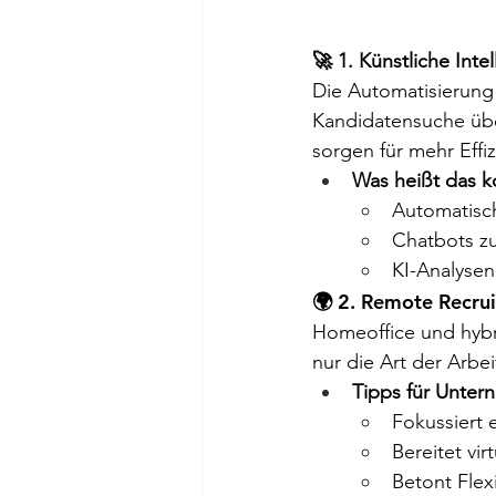
🚀 1. Künstliche Inte
Die Automatisierung
Kandidatensuche übe
sorgen für mehr Effiz
Was heißt das k
Automatisc
Chatbots z
KI-Analysen
🌍 2. Remote Recru
Homeoffice und hybr
nur die Art der Arbe
Tipps für Unter
Fokussiert 
Bereitet vir
Betont Flexi