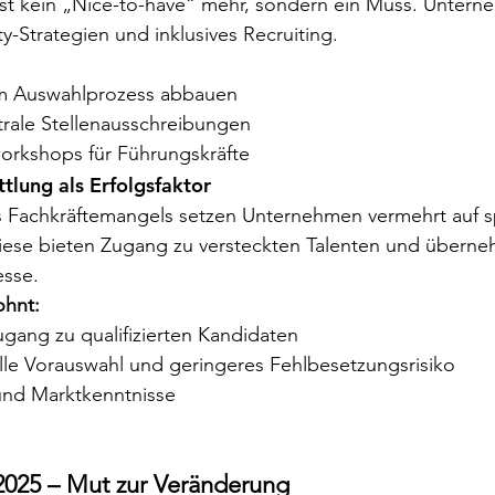
 ist kein „Nice-to-have“ mehr, sondern ein Muss. Untern
ity-Strategien und inklusives Recruiting.
 im Auswahlprozess abbauen
rale Stellenausschreibungen
workshops für Führungskräfte
ttlung als Erfolgsfaktor
 Fachkräftemangels setzen Unternehmen vermehrt auf spe
 Diese bieten Zugang zu versteckten Talenten und übern
esse.
ohnt:
ugang zu qualifizierten Kandidaten
lle Vorauswahl und geringeres Fehlbesetzungsrisiko
und Marktkenntnisse
 2025 – Mut zur Veränderung