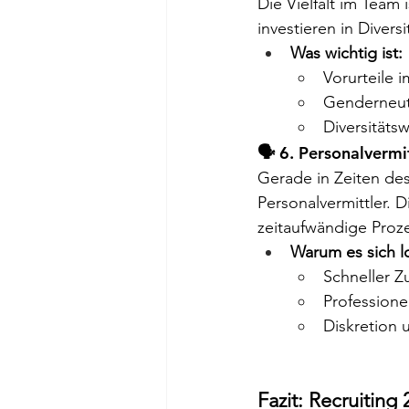
Die Vielfalt im Team
investieren in Divers
Was wichtig ist:
Vorurteile
Genderneut
Diversitäts
🗣️ 6. Personalvermi
Gerade in Zeiten des
Personalvermittler.
zeitaufwändige Proz
Warum es sich l
Schneller Z
Professione
Diskretion 
Fazit: Recruiting