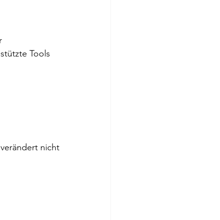
r 
tützte Tools 
erändert nicht 